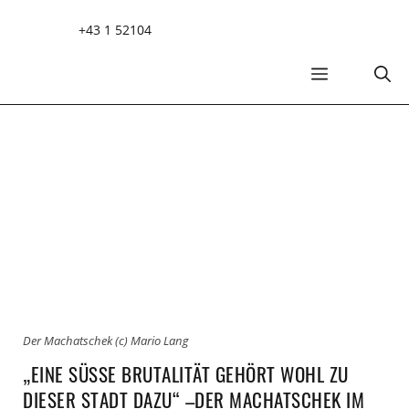
Zum
+43 1 52104
Inhalt
springen
MENÜ
Der Machatschek (c) Mario Lang
„EINE SÜSSE BRUTALITÄT GEHÖRT WOHL ZU D
IESER STADT DAZU“ –DER MACHATSCHEK IM M