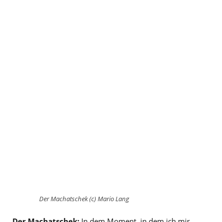
Der Machatschek (c) Mario Lang
Der Machatschek:
In dem Moment, in dem ich mir