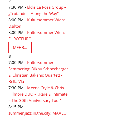
7
7:30 PM -
Eldis La Rosa Group –
„Trotando – Along the Way“
8:00 PM -
Kultursommer Wien:
Dsilton
8:00 PM -
Kultursommer Wien:
EUROTEURO
MEHR...
8
7:00 PM -
Kultursommer
Semmering: Diknu Schneeberger
& Christian Bakanic Quartett -
Bella Via
7:30 PM -
Meena Cryle & Chris
Fillmore DUO – „Rare & Intimate
– The 30th Anniversary Tour“
8:15 PM -
summer.jazz.in.the.city: MAALO