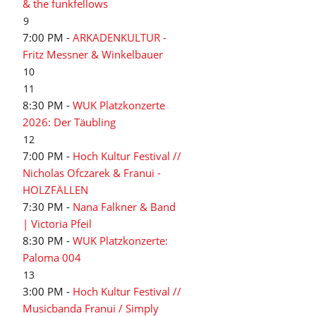
& the funkfellows
9
7:00 PM -
ARKADENKULTUR -
Fritz Messner & Winkelbauer
10
11
8:30 PM -
WUK Platzkonzerte
2026: Der Täubling
12
7:00 PM -
Hoch Kultur Festival //
Nicholas Ofczarek & Franui -
HOLZFÄLLEN
7:30 PM -
Nana Falkner & Band
| Victoria Pfeil
8:30 PM -
WUK Platzkonzerte:
Paloma 004
13
3:00 PM -
Hoch Kultur Festival //
Musicbanda Franui / Simply