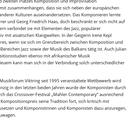
d zweiten Platzes Komposition und Improvisation
damit zusammenhängen, dass sie sich neben der europäischen
 anderer Kulturen auseinandersetzen. Das Komponieren lernte
rrer und Georg Friedrich Haas, doch beschränkt er sich nicht auf
ern verbindet sie mit Elementen des Jazz, populärer
 mit asiatischen Klangwelten. In der Geigerin Irene Kepl
res, wenn sie sich im Grenzbereich zwischen Komposition und
ereichen Jazz sowie der Musik des Balkans tätig ist. Auch Julian
itionsstudien ebenso mit afrikanischer Musik
euem kann man sich in der Verbindung solch unterschiedlicher
Musikforum Viktring seit 1995 veranstaltete Wettbewerb wird
; einzig in den letzten beiden Jahren wurde der Komponisten durch
rch das Crossover-Festival „Mahler Contemporary“ ausreichend
Kompositionspreis seine Tradition fort, sich kritisch mit
zusetzen und Komponistinnen und Komponisten dazu anzuregen,
zuwagen.