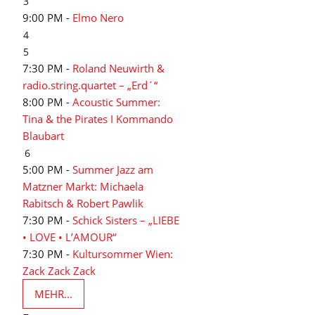
3
9:00 PM -
Elmo Nero
4
5
7:30 PM -
Roland Neuwirth &
radio.string.quartet – „Erd´“
8:00 PM -
Acoustic Summer:
Tina & the Pirates I Kommando
Blaubart
6
5:00 PM -
Summer Jazz am
Matzner Markt: Michaela
Rabitsch & Robert Pawlik
7:30 PM -
Schick Sisters – „LIEBE
• LOVE • L’AMOUR“
7:30 PM -
Kultursommer Wien:
Zack Zack Zack
MEHR...