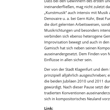
Dass bei den Gewinnern des ersten un
ineinanderfließen, mag nicht zuletzt 
„Kunstmusik“ auch intensiv mit Musik
Denovaire u. a. bei Gern Kühr, Beat Fu
die dort gelernten Arbeitsweisen, sond
Musikrichtungen und besonders intensiv
verbinden sich ebenso heterogene Gen
Improvisation bewegt und auch in den B
Gamisch hat sich neben seinen Kompos
auseinandergesetzt. Dem Finden von N
Einflüsse in allen sicher sein.
Der von der Stadt Klagenfurt und dem 
prinzipiell alljährlich ausgeschrieben
die beiden Jubiläen 2010 und 2011 du
gewürdigt. Nach dieser Pause setzt der 
tradierten Konventionen auseinander
sich in kompositorisches Neuland vor
Link: