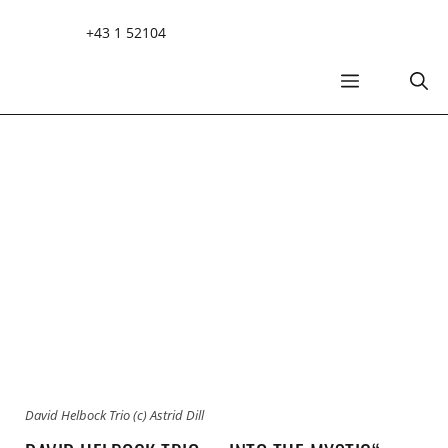
Zum
+43 1 52104
Inhalt
springen
MENÜ
David Helbock Trio (c) Astrid Dill