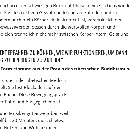
bin ich in einer schwierigen Burn-out-Phase meines Lebens wieder
n. Aus destruktiven Gewohnheiten herauszufinden und zu
ndern auch mein Körper ein Instrument ist, verdanke ich der
wusstwerden dessen durch die wertvollen Körper- und
ielen trenne ich nicht mehr zwischen Körper, Atem, Geist und
LLEKT ERFAHREN ZU KÖNNEN, WIE WIR FUNKTIONIEREN, UM DANN
NG ZU DEN DINGEN ZU ÄNDERN.“
ga-Form stammt aus der Praxis des tibetischen Buddhismus.
xis, die in der tibetischen Medizin
t. Sie löst Blockaden auf der
hen Ebene. Diese Bewegungspraxis
rer Ruhe und Ausgeglichenheit.
n und Musiker gut anwendbar, weil
lf bis 20 Minuten, die sich etwa
ßen Nutzen und Wohlbefinden