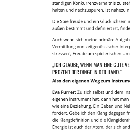
ständigen Konkurrenzverhältnis zu steh
halten und nachzuspüren, ist nahezu n
Die Spielfreude und ein Glücklichsein 
außen bestimmt und definiert ist, find
Auch wenn sich meine primäre Aufgabe 
Vermittlung von zeitgenössischer Interpr
stressen“, Freude am spielerischen U
„ICH GLAUBE, WENN MAN EINE GUTE V
PROZENT DER DINGE IN DER HAND.“
Also den eigenen Weg zum Instrume
Eva Furrer:
Zu sich selbst und dem I
eigenen Instrument hat, dann hat man 
wie eine Beziehung. Ein Geben und Nehm
forciert. Gebe ich den Klang dagegen f
die Klangdefinition und die Klangidentif
Energie ist auch der Atem, der sich änd