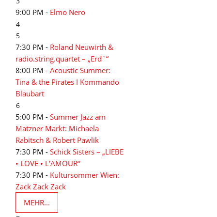
3
9:00 PM -
Elmo Nero
4
5
7:30 PM -
Roland Neuwirth &
radio.string.quartet – „Erd´“
8:00 PM -
Acoustic Summer:
Tina & the Pirates I Kommando
Blaubart
6
5:00 PM -
Summer Jazz am
Matzner Markt: Michaela
Rabitsch & Robert Pawlik
7:30 PM -
Schick Sisters – „LIEBE
• LOVE • L’AMOUR“
7:30 PM -
Kultursommer Wien:
Zack Zack Zack
MEHR...