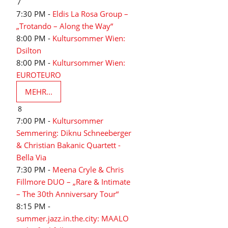
7
7:30 PM -
Eldis La Rosa Group –
„Trotando – Along the Way“
8:00 PM -
Kultursommer Wien:
Dsilton
8:00 PM -
Kultursommer Wien:
EUROTEURO
MEHR...
8
7:00 PM -
Kultursommer
Semmering: Diknu Schneeberger
& Christian Bakanic Quartett -
Bella Via
7:30 PM -
Meena Cryle & Chris
Fillmore DUO – „Rare & Intimate
– The 30th Anniversary Tour“
8:15 PM -
summer.jazz.in.the.city: MAALO