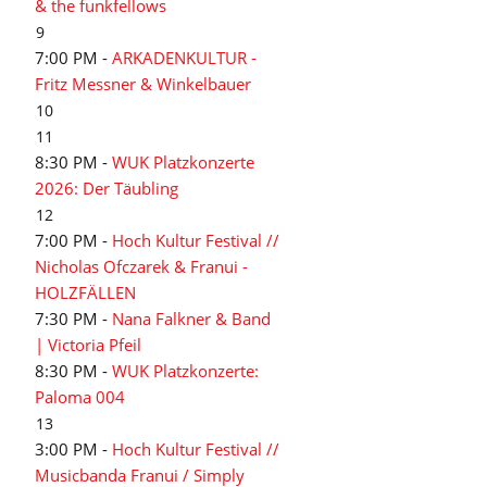
& the funkfellows
9
7:00 PM -
ARKADENKULTUR -
Fritz Messner & Winkelbauer
10
11
8:30 PM -
WUK Platzkonzerte
2026: Der Täubling
12
7:00 PM -
Hoch Kultur Festival //
Nicholas Ofczarek & Franui -
HOLZFÄLLEN
7:30 PM -
Nana Falkner & Band
| Victoria Pfeil
8:30 PM -
WUK Platzkonzerte:
Paloma 004
13
3:00 PM -
Hoch Kultur Festival //
Musicbanda Franui / Simply