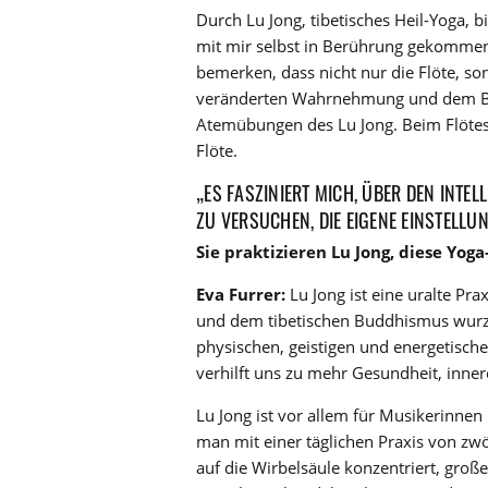
Durch Lu Jong, tibetisches Heil-Yoga, 
mit mir selbst in Berührung gekomme
bemerken, dass nicht nur die Flöte, so
veränderten Wahrnehmung und dem Be
Atemübungen des Lu Jong. Beim Flötesp
Flöte.
„ES FASZINIERT MICH, ÜBER DEN INTE
ZU VERSUCHEN, DIE EIGENE EINSTELLU
Sie praktizieren Lu Jong, diese Yo
Eva Furrer:
Lu Jong ist eine uralte Pra
und dem tibetischen Buddhismus wurzel
physischen, geistigen und energetisc
verhilft uns zu mehr Gesundheit, inne
Lu Jong ist vor allem für Musikerinne
man mit einer täglichen Praxis von zwö
auf die Wirbelsäule konzentriert, gro