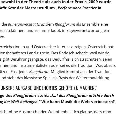
sowohl in der Theorie als auch in der Praxis. 2009 wurde
ität Graz
der Masterstudium
„Performance Practice in
s die
Kunstuniversität Graz
dem
Klangforum
als Ensemble eine
ben zu können, und es ihm erlaubt, in Eigenverantwortung ein
en.
erreicherinnen und Österreicher Interesse zeigen. Österreich hat
tionsbehaftetes Land zu sein. Das finde ich schade, weil wir da
 gibt Berührungsängste, das Bedürfnis, sich zu schützen, seien
tinnen und Instrumentalisten oder sei es die Tradition. Was absur
ätzen. Fast jedes
Klangforum
-Mitglied kommt aus der Tradition,
und sieht das klassische Spiel als Basis der Weiterentwicklung.
S UNSERE AUFGABE, UNGEHÖRTES GEHÖRT ZU MACHEN.“
age des
Klangforums
steht
: „[…] das Klangforum möchte durch
g der Welt beitragen.“
Wie kann Musik die Welt verbessern?
 nicht ohne Austausch oder Weltoffenheit. Ich glaube, dass man