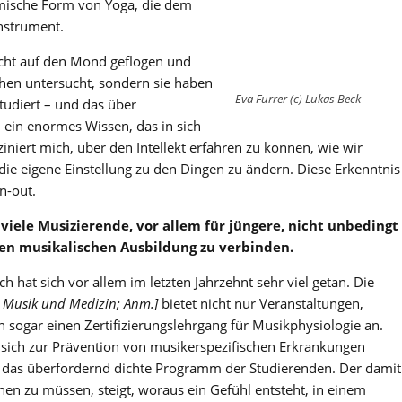
amische Form von Yoga, die dem
Instrument.
cht auf den Mond geflogen und
chen untersucht, sondern sie haben
Eva Furrer (c) Lukas Beck
udiert – und das über
 ein enormes Wissen, das in sich
ziniert mich, über den Intellekt erfahren zu können, wie wir
die eigene Einstellung zu den Dingen zu ändern. Diese Erkenntnis
n-out.
r viele Musizierende, vor allem für jüngere, nicht unbedingt
nen musikalischen Ausbildung zu verbinden.
h hat sich vor allem im letzten Jahrzehnt sehr viel getan. Die
r Musik und Medizin; Anm.]
bietet nicht nur Veranstaltungen,
 sogar einen Zertifizierungslehrgang für Musikphysiologie an.
e sich zur Prävention von musikerspezifischen Erkrankungen
h das überfordernd dichte Programm der Studierenden. Der damit
nen zu müssen, steigt, woraus ein Gefühl entsteht, in einem