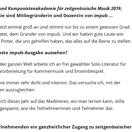
 und Komponistenakademie für zeitgenössische Musik 2019
,
 Sie sind Mitbegründerin und Dozentin von
impuls
…
jetzt einmal groß an und stimmt nur bis zu einem gewissen Grad.
ratet, dem Gründer von
impuls
. Und wir hatten gute Leute wie
inter, die uns geholfen haben, das alles auf die Beine zu stellen.
hste
impuls
-Ausgabe aussehen?
der ganzen Welt arbeite ich an frei gewählter Solo-Literatur für
d Vorbereitung für Kammermusik und Ensemblespiel.
e immer sehr dicht und intensiv. Das versuche ich, mit der
en auszugleichen.
ch dieses Jahr auf das Meditieren, wo man lernen kann, stille
bin gespannt, wie die Teilnehmerinnen und Teilnehmer das
ilnehmenden ein ganzheitlicher Zugang zu zeitgenössischer