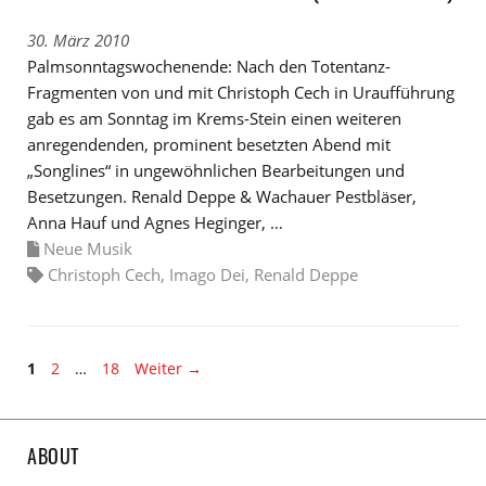
30. März 2010
Palmsonntagswochenende: Nach den Totentanz-
Fragmenten von und mit Christoph Cech in Uraufführung
gab es am Sonntag im Krems-Stein einen weiteren
anregendenden, prominent besetzten Abend mit
„Songlines“ in ungewöhnlichen Bearbeitungen und
Besetzungen. Renald Deppe & Wachauer Pestbläser,
Anna Hauf und Agnes Heginger, …
Neue Musik
Christoph Cech
,
Imago Dei
,
Renald Deppe
Seite
Seite
Seite
1
2
…
18
Weiter
→
ABOUT