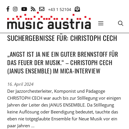
Zum
+43 1 52104
Inhalt
springen
MENÜ
SUCHERGEBNISSE FÜR:
CHRISTOPH CECH
„ANGST IST JA NIE EIN GUTER BRENNSTOFF FÜR
DAS FEUER DER MUSIK.“ – CHRISTOPH CECH
(JANUS ENSEMBLE) IM MICA-INTERVIEW
16. April 2024
Der Jazzorchesterleiter, Komponist und Pädagoge
CHRISTOPH CECH war auch bis zur Stilllegung vor einigen
Jahren der Leiter des JANUS ENSEMBLE. Da Stilllegung
keine Auflösung oder Beendigung bedeutet, tauchte das
eben nie totgeglaubte Ensemble für Neue Musik vor ein
paar Jahren …