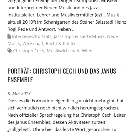
vergangenen Freitag der Dirigent Komponist, Musiker
und Interpret der Neuen Musik und des Jazz,
Institutsleiter, Lehrer und Musikvermittler (dzt. „Musik
aktuell 2010“) im Schanigarten des Steiner Salzstadl Heinz
Rögl Rede und Antwort. Neben …
Interviews/Porträts
,
Jazz/Improvisierte Musik
,
Neue
Musik
,
Wirtschaft, Recht & Politik
Christoph Cech
,
Musikwirtschaft
,
Wien
PORTRÄT: CHRISTOPH CECH UND DAS JANUS
ENSEMBLE
8. Mai 2013
Dass es die Formation eigentlich gar nicht mehr gibt, hat
sich vermutlich noch nicht wirklich herumgesprochen.
Nach offizieller Sprachregelung hat Christoph Cech, Leiter
des Janus Ensembles, dessen Aktivitäten zurzeit
„stillgelegt“. Ohne hier das letzte Wort gesprochen zu