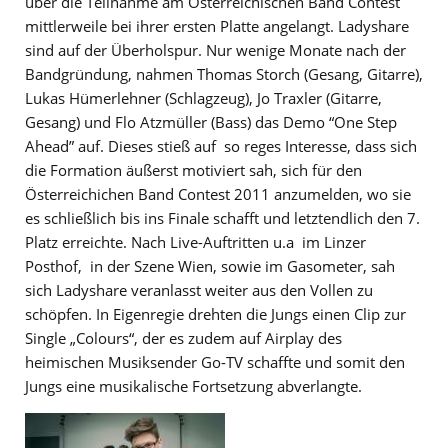
über die Teilnahme am Österreichischen Band Contest
mittlerweile bei ihrer ersten Platte angelangt. Ladyshare
sind auf der Überholspur. Nur wenige Monate nach der
Bandgründung, nahmen Thomas Storch (Gesang, Gitarre),
Lukas Hümerlehner (Schlagzeug), Jo Traxler (Gitarre,
Gesang) und Flo Atzmüller (Bass) das Demo “One Step
Ahead” auf. Dieses stieß auf so reges Interesse, dass sich
die Formation äußerst motiviert sah, sich für den
Österreichichen Band Contest 2011 anzumelden, wo sie
es schließlich bis ins Finale schafft und letztendlich den 7.
Platz erreichte. Nach Live-Auftritten u.a im Linzer
Posthof, in der Szene Wien, sowie im Gasometer, sah
sich Ladyshare veranlasst weiter aus den Vollen zu
schöpfen. In Eigenregie drehten die Jungs einen Clip zur
Single „Colours“, der es zudem auf Airplay des
heimischen Musiksender Go-TV schaffte und somit den
Jungs eine musikalische Fortsetzung abverlangte.