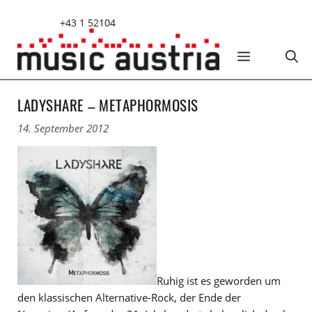
Zum
+43 1 52104
Inhalt
springen
MENÜ
LADYSHARE – METAPHORMOSIS
14. September 2012
Ruhig ist es geworden um
den klassischen Alternative-Rock, der Ende der